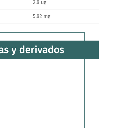
2.8 ug
5.82 mg
as y derivados