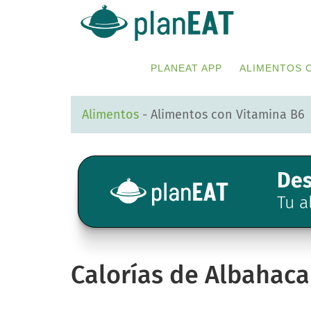
Skip
Skip
to
to
primary
main
PLANEAT APP
ALIMENTOS 
navigation
content
Alimentos
-
Alimentos con Vitamina B6
Des
Tu a
Calorías de Albahaca