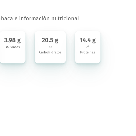
ahaca e información nutricional
3.98 g
20.5 g
14.4 g
🥑 Grasas
🥔
🍗
Carbohidratos
Proteínas