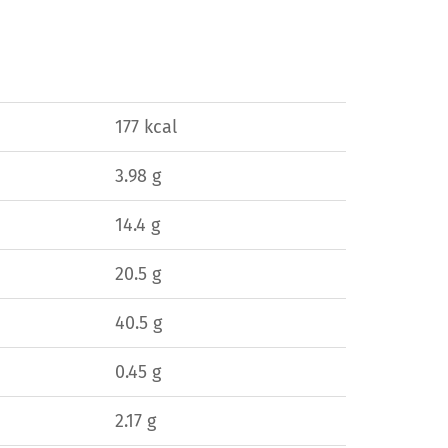
177 kcal
3.98 g
14.4 g
20.5 g
40.5 g
0.45 g
2.17 g