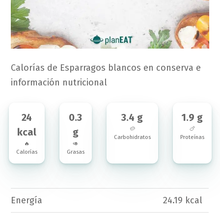
Calorías de Esparragos blancos en conserva e
información nutricional
24
0.3
3.4 g
1.9 g
🥔
🍗
kcal
g
Carbohidratos
Proteínas
🔥
🥑
Calorías
Grasas
Energía
24.19 kcal