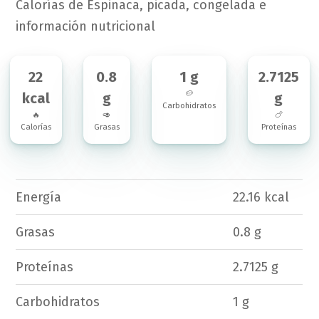
Calorías de Espinaca, picada, congelada e
información nutricional
22
0.8
1 g
2.7125
🥔
kcal
g
g
Carbohidratos
🔥
🥑
🍗
Calorías
Grasas
Proteínas
Energía
22.16 kcal
Grasas
0.8 g
Proteínas
2.7125 g
Carbohidratos
1 g