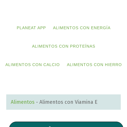
Skip
Skip
to
to
primary
main
PLANEAT APP
ALIMENTOS CON ENERGÍA
navigation
content
ALIMENTOS CON PROTEÍNAS
ALIMENTOS CON CALCIO
ALIMENTOS CON HIERRO
Alimentos
-
Alimentos con Viamina E