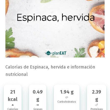
Calorías de Espinaca, hervida e información
nutricional
21
0.49
1.94 g
2.39
🥔
kcal
g
g
Carbohidratos
🔥
🥑
🍗
Calorías
Grasas
Proteínas