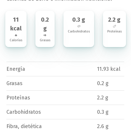
11
0.2
0.3 g
2.2 g
🥔
🍗
kcal
g
Carbohidratos
Proteínas
🔥
🥑
Calorías
Grasas
Energía
11.93 kcal
Grasas
0.2 g
Proteínas
2.2 g
Carbohidratos
0.3 g
Fibra, dietética
2.6 g