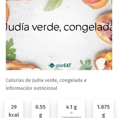
Calorías de Judía verde, congelada e
información nutricional
29
0.55
4.1 g
1.875
🥔
kcal
g
g
Carbohidratos