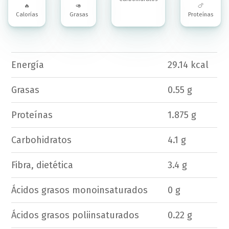
🔥
🥑
🍗
Calorías
Grasas
Proteínas
Energía
29.14 kcal
Grasas
0.55 g
Proteínas
1.875 g
Carbohidratos
4.1 g
Fibra, dietética
3.4 g
Ácidos grasos monoinsaturados
0 g
Ácidos grasos poliinsaturados
0.22 g