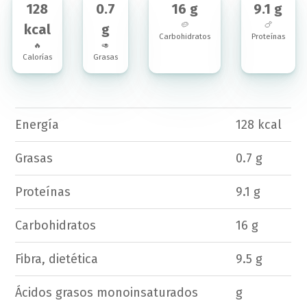
128
0.7
16 g
9.1 g
🥔
🍗
kcal
g
Carbohidratos
Proteínas
🔥
🥑
Calorías
Grasas
Energía
128 kcal
Grasas
0.7 g
Proteínas
9.1 g
Carbohidratos
16 g
Fibra, dietética
9.5 g
Ácidos grasos monoinsaturados
g