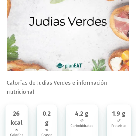
Calorías de Judias Verdes e información
nutricional
26
0.2
4.2 g
1.9 g
🥔
🍗
kcal
g
Carbohidratos
Proteínas
🔥
🥑
Calorías
Grasas