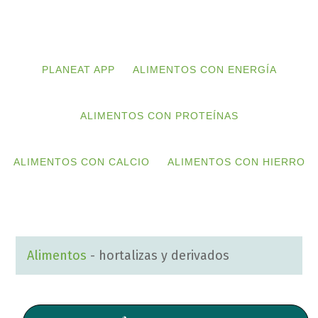
Skip
Skip
to
to
primary
main
PLANEAT APP
ALIMENTOS CON ENERGÍA
navigation
content
ALIMENTOS CON PROTEÍNAS
ALIMENTOS CON CALCIO
ALIMENTOS CON HIERRO
Alimentos
-
hortalizas y derivados