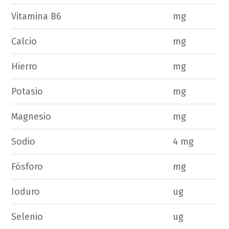
Vitamina B6
mg
Calcio
mg
Hierro
mg
Potasio
mg
Magnesio
mg
Sodio
4 mg
Fósforo
mg
Ioduro
ug
Selenio
ug