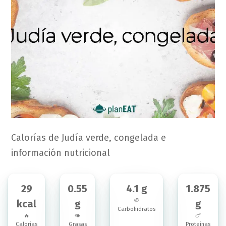
Calorías de Judía verde, congelada e
información nutricional
29
0.55
4.1 g
1.875
🥔
kcal
g
g
Carbohidratos
🔥
🥑
🍗
Calorías
Grasas
Proteínas