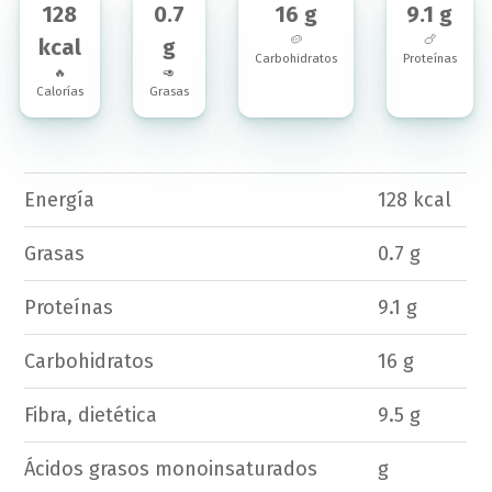
128
0.7
16 g
9.1 g
🥔
🍗
kcal
g
Carbohidratos
Proteínas
🔥
🥑
Calorías
Grasas
Energía
128 kcal
Grasas
0.7 g
Proteínas
9.1 g
Carbohidratos
16 g
Fibra, dietética
9.5 g
Ácidos grasos monoinsaturados
g