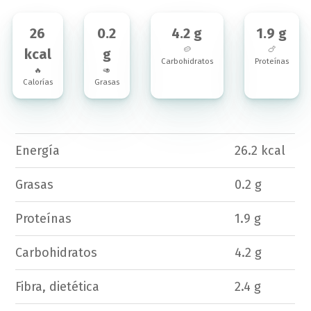
26
0.2
4.2 g
1.9 g
🥔
🍗
kcal
g
Carbohidratos
Proteínas
🔥
🥑
Calorías
Grasas
Energía
26.2 kcal
Grasas
0.2 g
Proteínas
1.9 g
Carbohidratos
4.2 g
Fibra, dietética
2.4 g