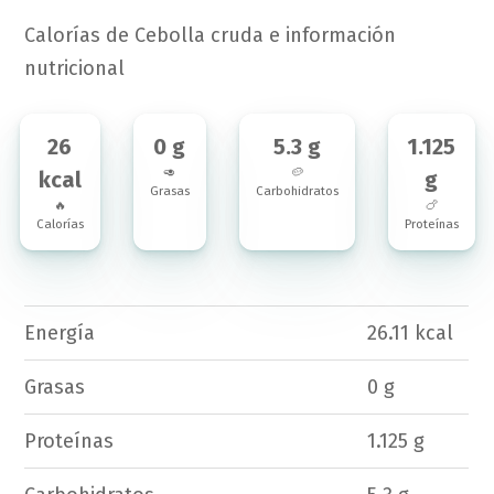
Calorías de Cebolla cruda e información
nutricional
26
0 g
5.3 g
1.125
🥑
🥔
kcal
g
Grasas
Carbohidratos
🔥
🍗
Calorías
Proteínas
Energía
26.11 kcal
Grasas
0 g
Proteínas
1.125 g