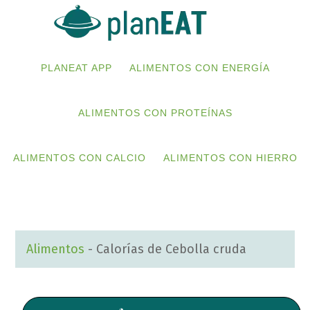
Skip
Skip
to
to
primary
main
PLANEAT APP
ALIMENTOS CON ENERGÍA
navigation
content
ALIMENTOS CON PROTEÍNAS
ALIMENTOS CON CALCIO
ALIMENTOS CON HIERRO
Alimentos
-
Calorías de Cebolla cruda