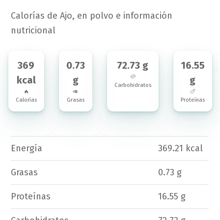
Calorías de Ajo, en polvo e información
nutricional
369
0.73
72.73 g
16.55
🥔
kcal
g
g
Carbohidratos
🔥
🥑
🍗
Calorías
Grasas
Proteínas
Energía
369.21 kcal
Grasas
0.73 g
Proteínas
16.55 g