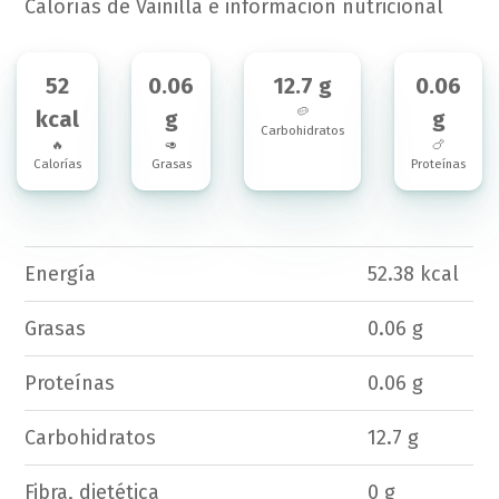
Calorías de Vainilla e información nutricional
52
0.06
12.7 g
0.06
🥔
kcal
g
g
Carbohidratos
🔥
🥑
🍗
Calorías
Grasas
Proteínas
Energía
52.38 kcal
Grasas
0.06 g
Proteínas
0.06 g
Carbohidratos
12.7 g
Fibra, dietética
0 g