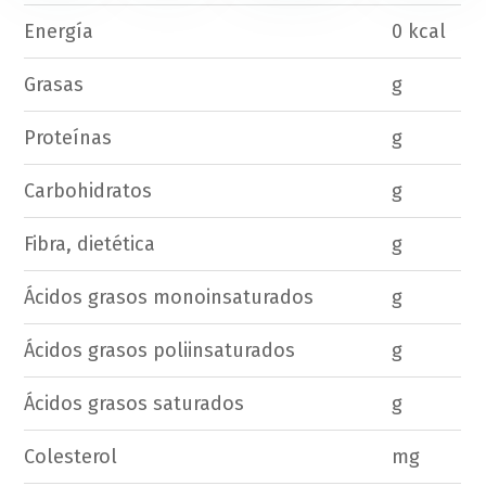
Energía
0 kcal
Grasas
g
Proteínas
g
Carbohidratos
g
Fibra, dietética
g
Ácidos grasos monoinsaturados
g
Ácidos grasos poliinsaturados
g
Ácidos grasos saturados
g
Colesterol
mg