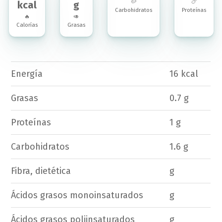
🥔
🍗
kcal
g
Carbohidratos
Proteínas
🔥
🥑
Calorías
Grasas
Energía
16 kcal
Grasas
0.7 g
Proteínas
1 g
Carbohidratos
1.6 g
Fibra, dietética
g
Ácidos grasos monoinsaturados
g
Ácidos grasos poliinsaturados
g