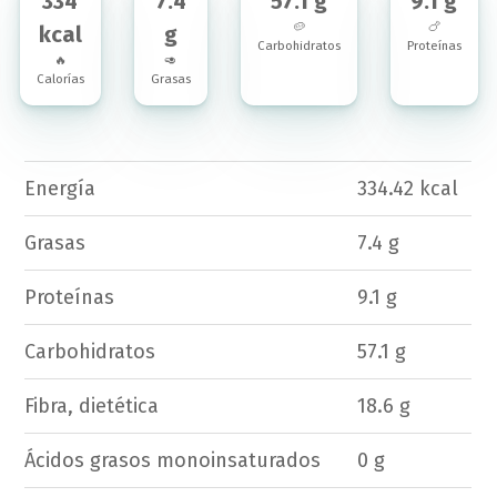
334
7.4
57.1 g
9.1 g
🥔
🍗
kcal
g
Carbohidratos
Proteínas
🔥
🥑
Calorías
Grasas
Energía
334.42 kcal
Grasas
7.4 g
Proteínas
9.1 g
Carbohidratos
57.1 g
Fibra, dietética
18.6 g
Ácidos grasos monoinsaturados
0 g