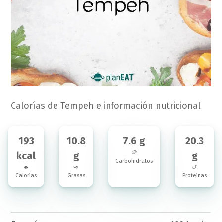
Calorías de Tempeh e información nutricional
193
10.8
7.6 g
20.3
🥔
kcal
g
g
Carbohidratos
🔥
🥑
🍗
Calorías
Grasas
Proteínas