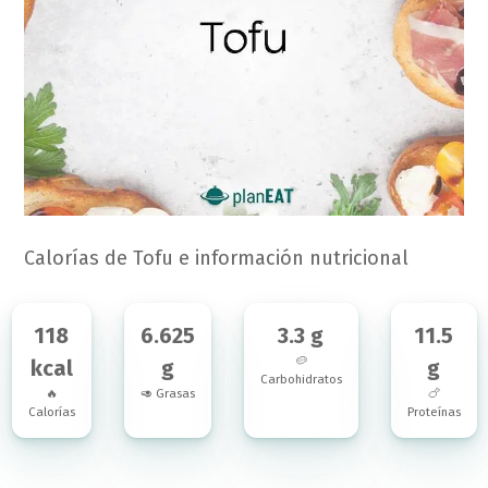
Calorías de Tofu e información nutricional
118
6.625
3.3 g
11.5
🥔
kcal
g
g
Carbohidratos
🔥
🥑 Grasas
🍗
Calorías
Proteínas