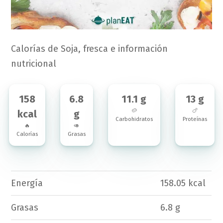
Calorías de Soja, fresca e información
nutricional
158
6.8
11.1 g
13 g
🥔
🍗
kcal
g
Carbohidratos
Proteínas
🔥
🥑
Calorías
Grasas
Energía
158.05 kcal
Grasas
6.8 g