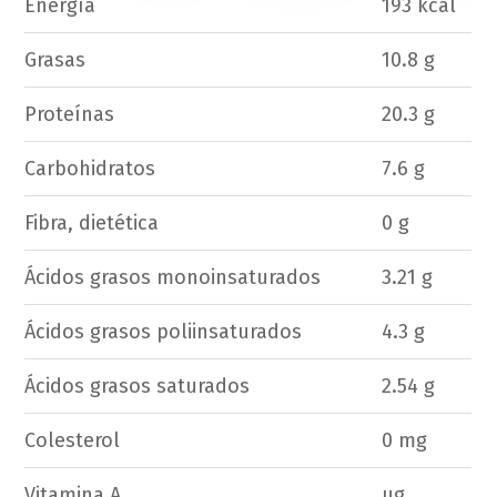
Energía
193 kcal
Grasas
10.8 g
Proteínas
20.3 g
Carbohidratos
7.6 g
Fibra, dietética
0 g
Ácidos grasos monoinsaturados
3.21 g
Ácidos grasos poliinsaturados
4.3 g
Ácidos grasos saturados
2.54 g
Colesterol
0 mg
Vitamina A
ug