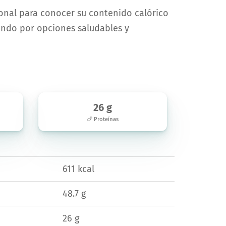
ional para conocer su contenido calórico
tando por opciones saludables y
26 g
🍗 Proteínas
611 kcal
48.7 g
26 g