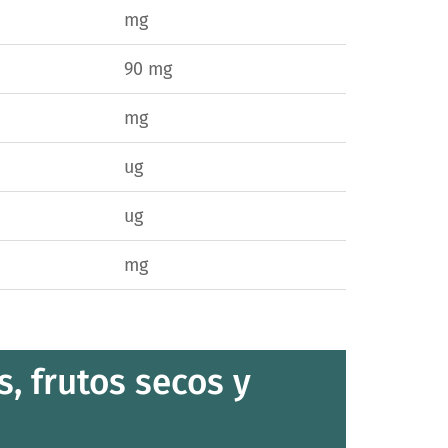
mg
90 mg
mg
ug
ug
mg
, frutos secos y