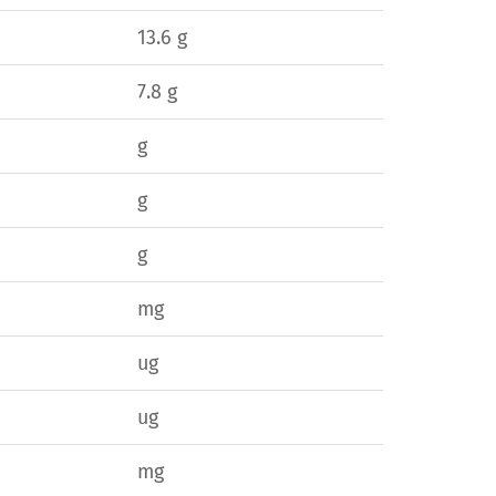
13.6 g
7.8 g
g
g
g
mg
ug
ug
mg