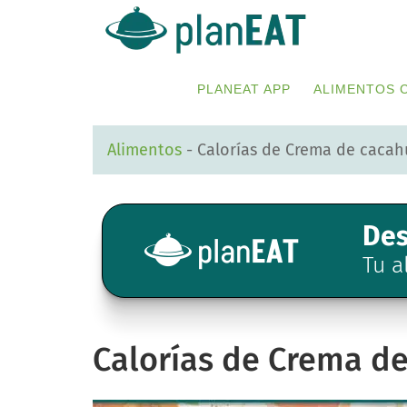
Skip
Skip
to
to
primary
main
PLANEAT APP
ALIMENTOS 
navigation
content
Alimentos
-
Calorías de Crema de cacah
Des
Tu a
Calorías de Crema d