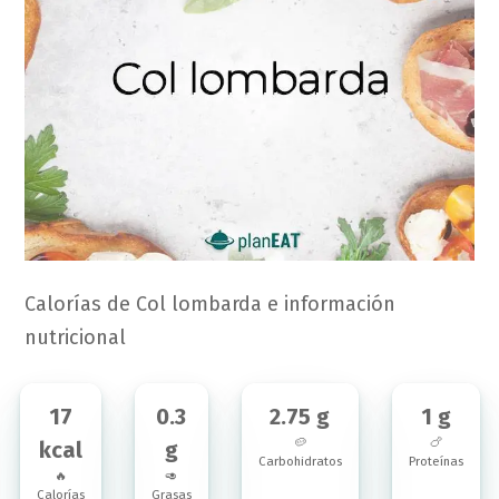
Calorías de Col lombarda e información
nutricional
17
0.3
2.75 g
1 g
🥔
🍗
kcal
g
Carbohidratos
Proteínas
🔥
🥑
Calorías
Grasas