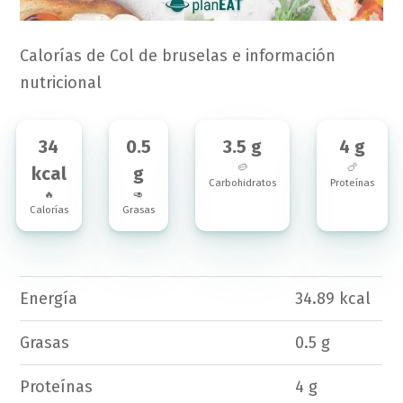
Calorías de Col de bruselas e información
nutricional
34
0.5
3.5 g
4 g
🥔
🍗
kcal
g
Carbohidratos
Proteínas
🔥
🥑
Calorías
Grasas
Energía
34.89 kcal
Grasas
0.5 g
Proteínas
4 g