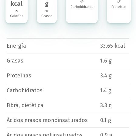
🥔
🍗
kcal
g
Carbohidratos
Proteínas
🔥
🥑
Calorías
Grasas
Energía
33.65 kcal
Grasas
1.6 g
Proteínas
3.4 g
Carbohidratos
1.4 g
Fibra, dietética
3.3 g
Ácidos grasos monoinsaturados
0.1 g
Ácidos grasos poliinsaturados
0.9 g