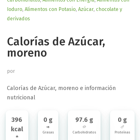
Ioduro
,
Alimentos con Potasio
,
Azúcar
,
chocolate y
derivados
Calorías de Azúcar,
moreno
por
Calorías de Azúcar, moreno e información
nutricional
396
0 g
97.6 g
0 g
🥑
🥔
🍗
kcal
Grasas
Carbohidratos
Proteínas
🔥