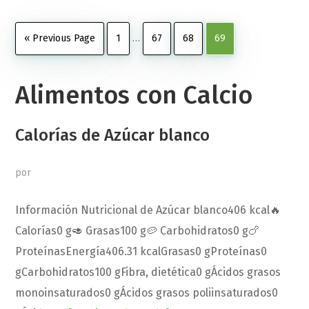
Interim
Go
Page
Page
Page
Page
«
Previous Page
1
…
67
68
69
pages
to
omitted
Alimentos con Calcio
Calorías de Azúcar blanco
por
Información Nutricional de Azúcar blanco406 kcal🔥
Calorías0 g🥑 Grasas100 g🥔 Carbohidratos0 g🍗
ProteínasEnergía406.31 kcalGrasas0 gProteínas0
gCarbohidratos100 gFibra, dietética0 gÁcidos grasos
monoinsaturados0 gÁcidos grasos poliinsaturados0