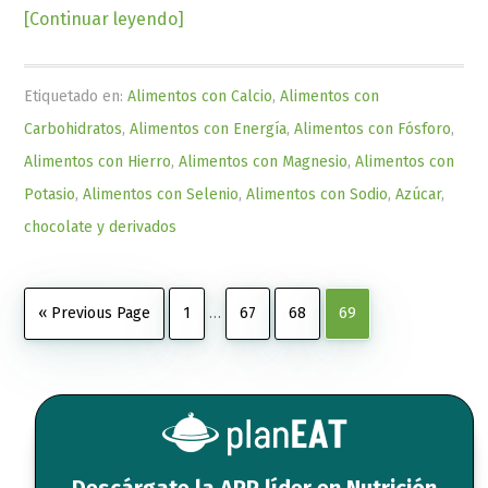
about
[Continuar leyendo]
Calorías
de
Etiquetado en:
Alimentos con Calcio
,
Alimentos con
Azúcar,
Carbohidratos
,
Alimentos con Energía
,
Alimentos con Fósforo
,
moreno
Alimentos con Hierro
,
Alimentos con Magnesio
,
Alimentos con
Potasio
,
Alimentos con Selenio
,
Alimentos con Sodio
,
Azúcar
,
chocolate y derivados
Interim
Go
Page
Page
Page
Page
«
Previous Page
1
…
67
68
69
pages
to
omitted