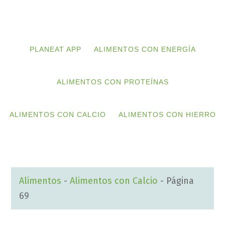
Skip
Skip
to
to
primary
main
PLANEAT APP
ALIMENTOS CON ENERGÍA
navigation
content
ALIMENTOS CON PROTEÍNAS
ALIMENTOS CON CALCIO
ALIMENTOS CON HIERRO
Alimentos
-
Alimentos con Calcio
-
Página
69