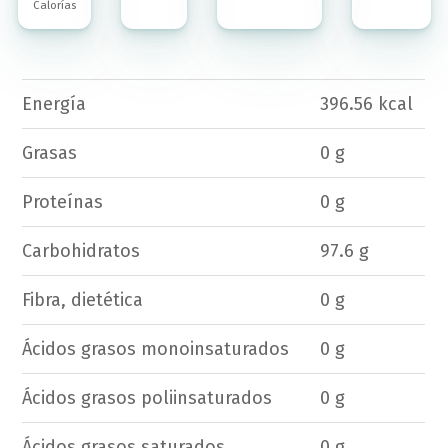
Calorías
Energía
396.56 kcal
Grasas
0 g
Proteínas
0 g
Carbohidratos
97.6 g
Fibra, dietética
0 g
Ácidos grasos monoinsaturados
0 g
Ácidos grasos poliinsaturados
0 g
Ácidos grasos saturados
0 g