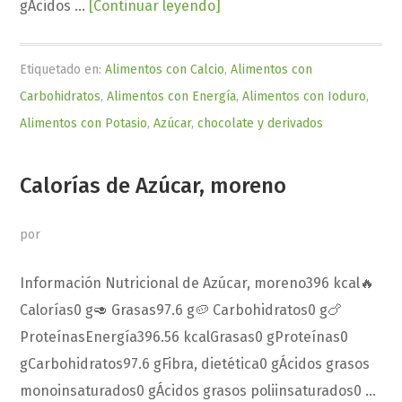
about
gÁcidos …
[Continuar leyendo]
Calorías
de
Etiquetado en:
Alimentos con Calcio
,
Alimentos con
Azúcar
Carbohidratos
,
Alimentos con Energía
,
Alimentos con Ioduro
,
blanco
Alimentos con Potasio
,
Azúcar
,
chocolate y derivados
Calorías de Azúcar, moreno
por
Información Nutricional de Azúcar, moreno396 kcal🔥
Calorías0 g🥑 Grasas97.6 g🥔 Carbohidratos0 g🍗
ProteínasEnergía396.56 kcalGrasas0 gProteínas0
gCarbohidratos97.6 gFibra, dietética0 gÁcidos grasos
monoinsaturados0 gÁcidos grasos poliinsaturados0 …