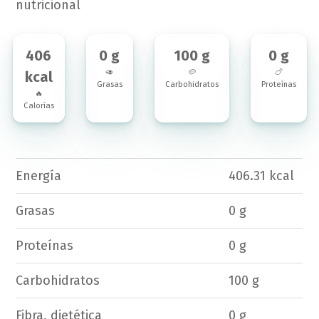
nutricional
406
0 g
100 g
0 g
🥑
🥔
🍗
kcal
Grasas
Carbohidratos
Proteínas
🔥
Calorías
Energía
406.31 kcal
Grasas
0 g
Proteínas
0 g
Carbohidratos
100 g
Fibra, dietética
0 g