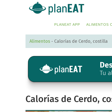
Skip
Skip
to
to
primary
main
PLANEAT APP
ALIMENTOS 
navigation
content
Alimentos
-
Calorías de Cerdo, costilla
Des
Tu a
Calorías de Cerdo, co