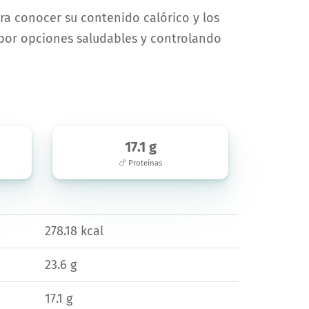
ara conocer su contenido calórico y los
 por opciones saludables y controlando
17.1 g
🍗 Proteínas
278.18 kcal
23.6 g
17.1 g