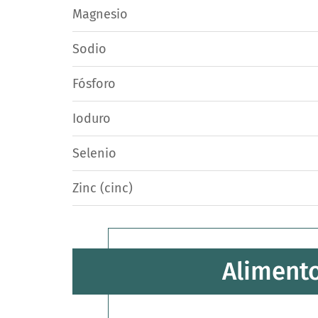
Magnesio
Sodio
Fósforo
Ioduro
Selenio
Zinc (cinc)
Alimento