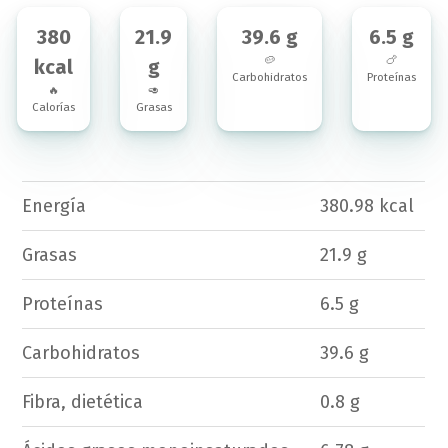
380
21.9
39.6 g
6.5 g
🥔
🍗
kcal
g
Carbohidratos
Proteínas
🔥
🥑
Calorías
Grasas
Energía
380.98 kcal
Grasas
21.9 g
Proteínas
6.5 g
Carbohidratos
39.6 g
Fibra, dietética
0.8 g