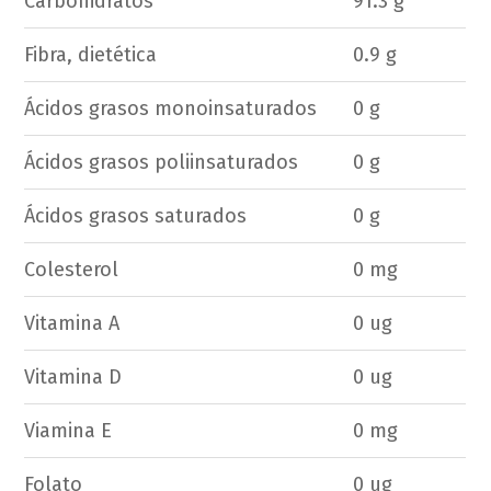
Carbohidratos
91.3 g
Fibra, dietética
0.9 g
Ácidos grasos monoinsaturados
0 g
Ácidos grasos poliinsaturados
0 g
Ácidos grasos saturados
0 g
Colesterol
0 mg
Vitamina A
0 ug
Vitamina D
0 ug
Viamina E
0 mg
Folato
0 ug