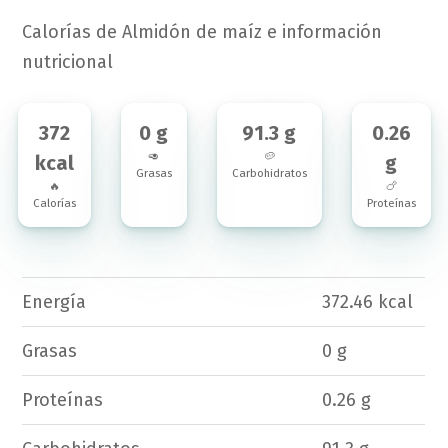
Calorías de Almidón de maíz e información
nutricional
372
0 g
91.3 g
0.26
🥑
🥔
kcal
g
Grasas
Carbohidratos
🔥
🍗
Calorías
Proteínas
Energía
372.46 kcal
Grasas
0 g
Proteínas
0.26 g