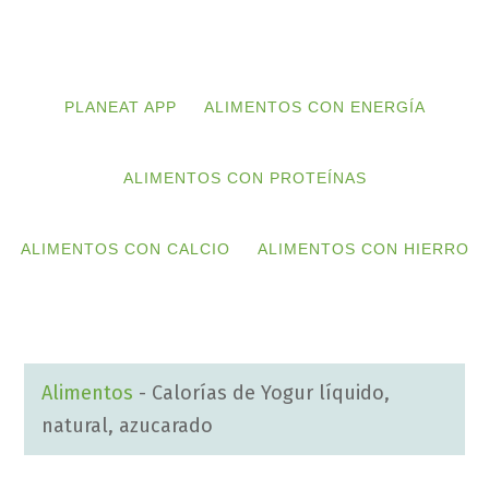
Skip
Skip
to
to
primary
main
PLANEAT APP
ALIMENTOS CON ENERGÍA
navigation
content
ALIMENTOS CON PROTEÍNAS
ALIMENTOS CON CALCIO
ALIMENTOS CON HIERRO
Alimentos
-
Calorías de Yogur líquido,
natural, azucarado