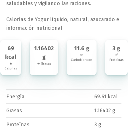
saludables y vigilando las raciones.
Calorías de Yogur líquido, natural, azucarado e
información nutricional
69
1.16402
11.6 g
3 g
🥔
🍗
kcal
g
Carbohidratos
Proteínas
🔥
🥑 Grasas
Calorías
Energía
69.61 kcal
Grasas
1.16402 g
Proteínas
3 g