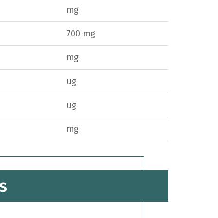
mg
700 mg
mg
ug
ug
mg
s