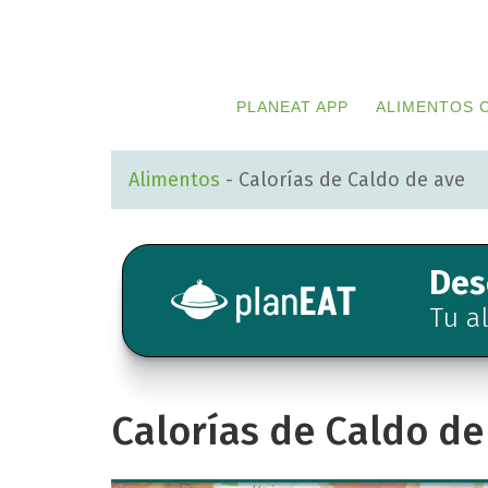
Skip
Skip
to
to
primary
main
PLANEAT APP
ALIMENTOS 
navigation
content
Alimentos
-
Calorías de Caldo de ave
Des
Tu a
Calorías de Caldo de