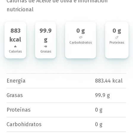
Calorías de Aceite de oliva e información
nutricional
883
99.9
0 g
0 g
🥔
🍗
kcal
g
Carbohidratos
Proteínas
🔥
🥑
Calorías
Grasas
Energía
883.44 kcal
Grasas
99.9 g
Proteínas
0 g
Carbohidratos
0 g